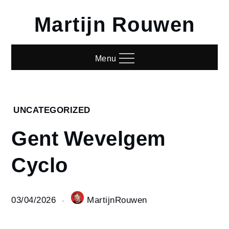
Skip
Martijn Rouwen
to
content
Menu
Home
UNCATEGORIZED
Uncategorized
Gent Wevelgem
Gent
Wevelgem
Cyclo
Cyclo
03/04/2026
MartijnRouwen