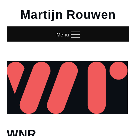
Skip
Martijn Rouwen
to
content
Menu
WNR
Home