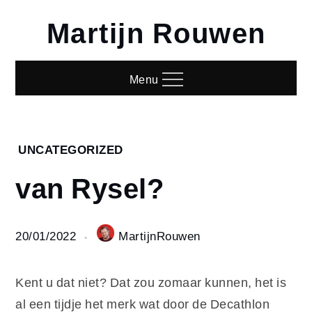
Skip
Martijn Rouwen
to
content
Menu
Home
UNCATEGORIZED
Uncategorized
van Rysel?
van
Rysel?
20/01/2022
MartijnRouwen
Kent u dat niet? Dat zou zomaar kunnen, het is
al een tijdje het merk wat door de Decathlon