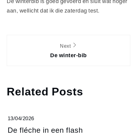
De winterbib is goed gevoerd en sluit wat hoger
aan, wellicht dat ik die zaterdag test.
Post
Next
navigation
De winter-bib
Related Posts
13/04/2026
De fléche in een flash